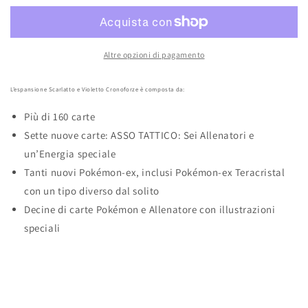
VIOLETTO
VIOLETTO
CRONOFORZE
CRONOFORZE
DISPLAY
DISPLAY
36
36
Altre opzioni di pagamento
BUSTE
BUSTE
(ITA)
(ITA)
L’espansione Scarlatto e Violetto Cronoforze è composta da:
Più di 160 carte
Sette nuove carte: ASSO TATTICO: Sei Allenatori e
un’Energia speciale
Tanti nuovi Pokémon-ex, inclusi Pokémon-ex Teracristal
con un tipo diverso dal solito
Decine di carte Pokémon e Allenatore con illustrazioni
speciali