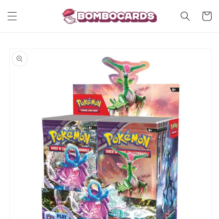
Vai
direttamente
Carrell
ai contenuti
Passa alle
informazioni
sul prodotto