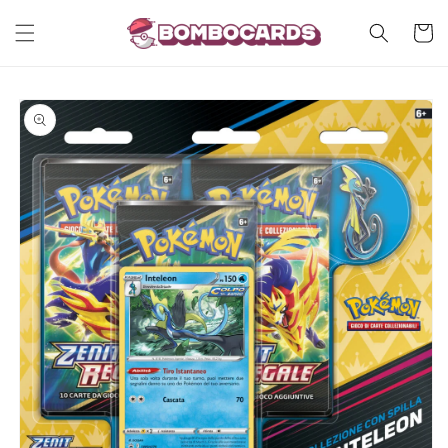
Vai
direttamente
Carrell
ai contenuti
Passa alle
informazioni
sul prodotto