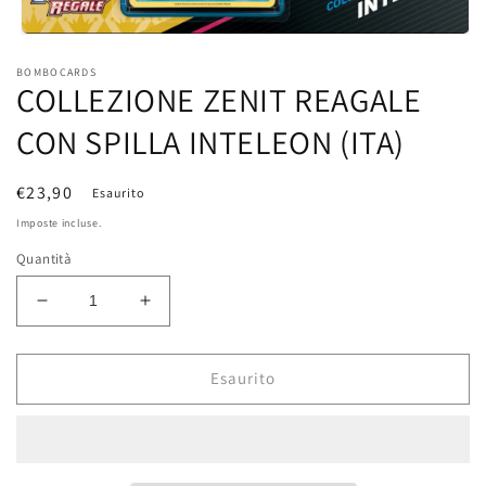
Apri
contenuti
BOMBOCARDS
multimediali
COLLEZIONE ZENIT REAGALE
1
in
finestra
CON SPILLA INTELEON (ITA)
modale
Prezzo
€23,90
Esaurito
di
Imposte incluse.
listino
Quantità
Diminuisci
Aumenta
quantità
quantità
per
per
COLLEZIONE
COLLEZIONE
Esaurito
ZENIT
ZENIT
REAGALE
REAGALE
CON
CON
SPILLA
SPILLA